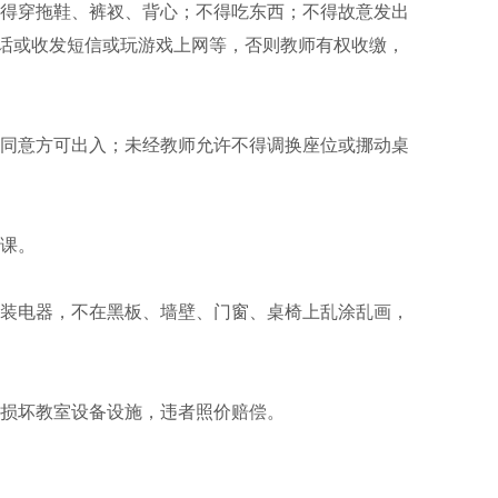
不得穿拖鞋、裤衩、背心；不得吃东西；不得故意发出
话或收发短信或玩游戏上网等，否则教师有权收缴，
师同意方可出入；未经教师允许不得调换座位或挪动桌
上课。
拆装电器，不在黑板、墙壁、门窗、桌椅上乱涂乱画，
不损坏教室设备设施，违者照价赔偿。