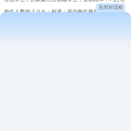
关闭对话框
校生人数的２０％；标准：平均每生每年２０００
元，分为１５００元、２０００元、２５００元三
档。
５．普通高中建档立卡等家庭经济困难学生免学
杂费 对象：普通高中在校在籍的建档立卡家庭经济
困难学生、家庭经济困难残疾学生、农村低保家庭学
生、农村特困救助供养学生。从２０１９年春季学期
起将城镇贫困群众家庭学生（含城镇特困救助供养人
员、城镇最低生活保障对象、支出型贫困低收入家
庭）纳入免学杂费对象。资助比率：资助对象的１０