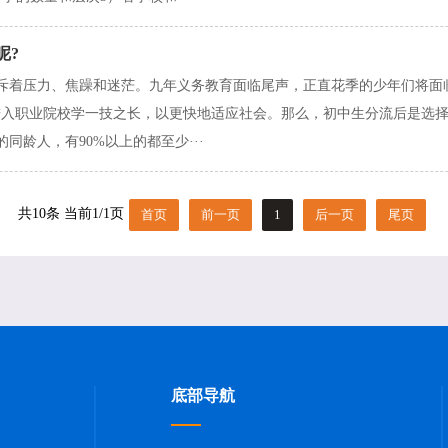
呢?
斥着压力、焦躁和迷茫。九年义务教育面临尾声，正直花季的少年们将面临
进入职业院校学一技之长，以更快地适应社会。那么，初中生分流后是选择
同龄人，有90%以上的都至少···
共10条 当前1/1页
首页
前一页
1
后一页
尾页
底部导航