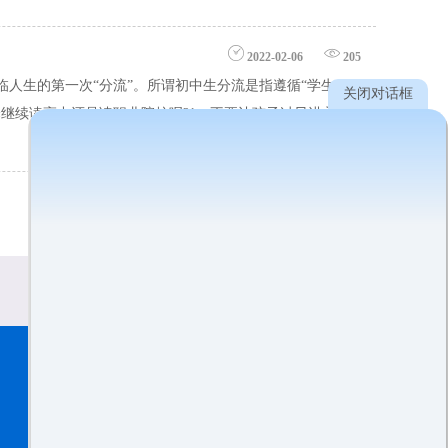
2022-02-06
205
人生的第一次“分流”。所谓初中生分流是指遵循“学生
关闭对话框
继续读高中还是读职业院校呢?1、不要让孩子过早进入
扫描二维码