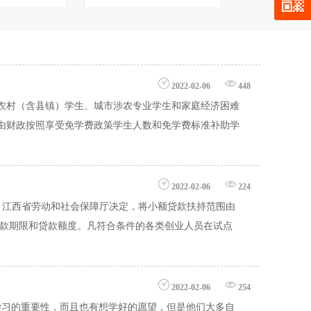
2022-02-06
448
有农村（含县镇）学生、城市涉农专业学生和家庭经济困难
由财政按照享受免学费政策学生人数和免学费标准补助学
2022-02-06
224
 江西省劳动和社会保障厅决定，将小额贷款扶持范围由
贷款期限和贷款额度。凡符合条件的各类创业人员在试点
2022-02-06
254
到学习的重要性，而且也有想学好的愿望，但是他们大多自