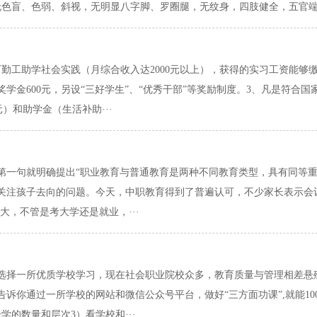
无色盲、色弱、斜视，无明显八字脚、罗圈腿，无纹身，四肢健全，五官
勤工助学社会实践（月综合收入达2000元以上），获得的实习工资能够缴
奖学金600元，另设“三好学生”、“优秀干部”等奖励制度。3、凡是符合国家
元）和助学金（生活补助···
》第一句就明确提出“职业教育与普通教育是两种不同教育类型，具有同等
关注孩子去向的问题。今天，中职教育得到了普遍认可，不少家长表示会
大，不管是考大学还是就业，···
选择一所优质学校学习，现在社会职业院校众多，教育质量与管理相差悬
诉你通过一所学校的网站和微信公众号平台，做好“三方面功课”,就能10
的数量和层次3）看学校和···