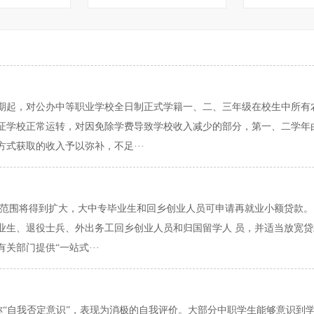
季学期起，对公办中等职业学校全日制正式学籍一、二、三年级在校生中所
证学校正常运转，对因免除学费导致学校收入减少的部分，第一、二学年
式获取的收入予以弥补，不足···
范围将得到扩大，大中专毕业生和回乡创业人员可申请再就业小额贷款。
业生、退役士兵、外出务工回乡创业人员和归国留学人 员，并适当放宽
部门提供“一站式···
又称“自我否定意识”，表现为消极的自我评价。大部分中职学生能够意识