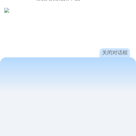
关闭对话框
（三）录取工作（报名以后，录取工作由校方完成）
１．中职学校录取工作按照权限分别由省教育
考试院、设区市教育局和人力资源和社会保障部门统
筹安排实施。市、县属中职学校招生计划由设区市教
育行政部门按照省教育厅审核通过后的普职招生规